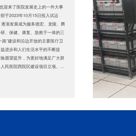
也迎来了医院发展史上的一件大事
于2023年10月15日投入试运
，逐渐发展成为服务德宏、龙陵、腾
科研、保健、康复、急救于一体的三
一路”建设和沿边开放的主要医疗卫
日益进步和人们生活水平的不断提
体验愿望提升，为更好地满足广大群
，人民医院西院区建设项目立项。解
院区信息化建设提供支持，为贵院
模块机房系统，包含UPS不间断电源
境监控系统、配电系统、机柜系统，
。 随着信息技术的突飞猛进，医
为重要。医院作为一个大型的“服
务量巨大，不借助信息化，业务管
信息化建设提供模块化机房建设解决
统机柜共计48台，机房建设使用4套