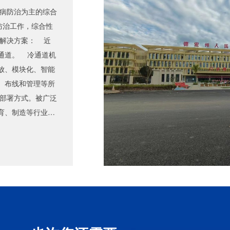
疾病防治为主的综合
防治工作，综合性
 解决方案： 近
通道。 冷通道机
放、模块化、智能
、布线和管理等所
活部署方式。被广泛
育、制造等行业各
能达30%。其通
性：机房低负载情
降低风险；环境适
稳定运行；电池温
冷，高效供电，模
充电机模块
>
气流，消除局部热
单化：标准化部
直流充电桩
>
电一体化集成，节