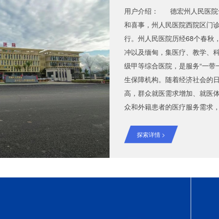
用户介绍： 德宏州人民医院
和喜事，州人民医院西院区门诊部
行。州人民医院历经68个春秋
冲以及缅甸，集医疗、教学、
级甲等综合医院，是服务“一带
生保障机构。随着经济社会的
高，群众就医需求增加、就医
众和外籍患者的医疗服务需求
决方案： 安德力士公司为西
数据中心机房建设2套GLM微
探索详情 >
系统、精密空调系统、动力环
截止目前设备已安装调试完成
疗系统信息化建设的意义显得尤
务”运营中心，日常涉及到的业
理难度极高。安德力士为医院
方案，方案中2套模块化机房系