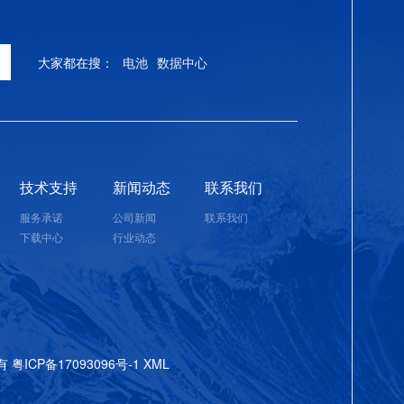
UPS不间断电源系统，2套UP
备电源保障，2套为医院大楼弱
大家都在搜：
电池
数据中心
化机房通道内机房使用9台制冷
2台制冷量为25KW的房间级基
提供一个恒温恒湿的良好运行环
划、一院两区、资源共享、互补
方面助力州人民医院建成集医
技术支持
新闻动态
联系我们
科学化、现代化三级甲等综合
服务承诺
公司新闻
联系我们
为40KVA、50KVA、60KVA
下载中心
行业动态
200KVA模块化UPS主机共计
节，现该院已完成主机和电池
力供应不容丝毫闪失。此次项目
命铅酸蓄电池，具备智能充放
对突发断电情况，提供持久后
所有
粤ICP备17093096号-1
XML