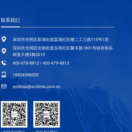
S电源为数据中心机房IT设备提供后
电井系统提供后备电源保障。模块
联系我们
量为40KW的行间空调，电源室使用
站空调，总计11台精密空调为机房
深圳市光明区新湖街道荔湖社区楼二工三路115号1层
境。安德力士总体响应按“整体规
深圳市光明区光明街道东周社区聚丰路1801号研祥智谷
发展”的定位布局要求，在信息化
研发大楼2栋2210
疗、医养相结合的规范化、标准化、
400-679-8812 / 400-679-8813
医院。我公司后期还向贵院提供容量
、80KVA不同容量的工频UPS主机、
18824596655
11套，其后备铅酸蓄电池共计近600
andless@andless.com.cn
的安装。医院作为重要民生单位，电
采用高可靠性UPS系统，搭配长寿
电管理、防漏液、抗震等特性，可应
备电力支持。
扫码关注我们
扫码关注我们