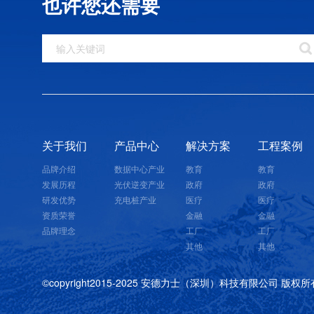
也许您还需要
交流充电桩
>
智能管理，移动运
地板下送出的冷风全
而最终大幅提高制
避免了传统机房中
压降问题机柜顶端
点问题。冷通道还
统，以及相应的声
关于我们
产品中心
解决方案
工程案例
品牌介绍
数据中心产业
教育
教育
发展历程
光伏逆变产业
政府
政府
研发优势
充电桩产业
医疗
医疗
资质荣誉
金融
金融
品牌理念
工厂
工厂
其他
其他
©copyright2015-2025 安德力士（深圳）科技有限公司 版权