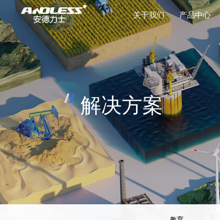
关于我们
产品中心
数据中心产业
>
品牌介绍
不间断电源系统
>
>
光伏逆变产业
>
发展历程
蓄电池设备
>
>
充电桩产业
>
研发优势
制冷设备
>
>
解决方案
资质荣誉
微模块设备
>
>
品牌理念
软件设备
>
>
配电设备
>
专用电源
>
蓄电池配套设备
>
教育