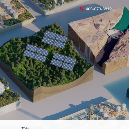
们
400-679-8812
>
源
模块化UPS电源
其他