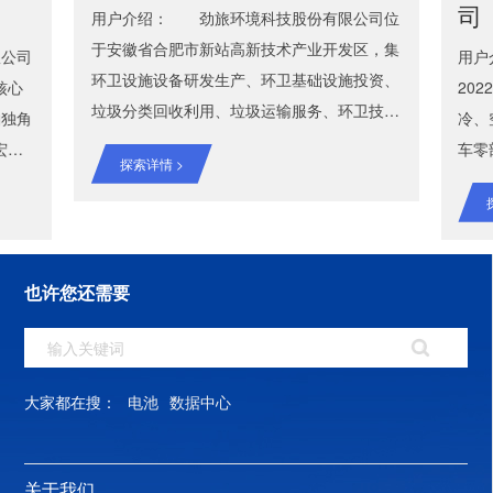
司
用户介绍： 劲旅环境科技股份有限公司位
于安徽省合肥市新站高新技术产业开发区，集
限公司
用户
环卫设施设备研发生产、环卫基础设施投资、
核心
20
垃圾分类回收利用、垃圾运输服务、环卫技术
的独角
冷、
服务为一体的国内环卫企业。先后取得了高新
宏生
车零
探索详情 >
技术企业，省级创新型企业，国家标准化管理
重组南
营范
委员会认定的AAAA级标准体系企业，是安徽
金
调设
省环境企业中唯一的具有省级企业技术认定中
重心
配件
心与安徽省环保/环卫技术中心（合肥市生活
京市唯
立新
也许您还需要
垃圾处理装备工程技术中心） 的双技术中心
：本次
微模
企业。 解决方案： 结合劲旅环境科技中心
配备并
精密
机房项目情况，本次为其提供搭建一套双排冷
、动力
备）
通道微模块，并配有一套环境监控集中管理系
调试、
要优
大家都在搜：
电池
数据中心
统，现已安装调试完成。 机房动力环境集中
统主要
块数
监控管理系统，主要是对数据中心机房及其他
密空
目标
动力环境的动力设备、环境及现场图像实行监
系统可
生产
关于我们