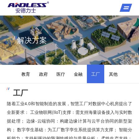
解决方案
教育
政府
医疗
金融
工厂
其他
工厂
随着工业4.0和智能制造的发展，智慧工厂对数据中心机房提出了
全新要求： 工业物联网(IIoT)支撑：需支持海量设备接入与实时数
据处理； 边缘-云端协同：构建边缘计算与云平台协同的新型架
构； 数字孪生基础：为工厂数字孪生系统提供算力支撑； 智能分
析能力：支持AI驱动的预测性维护与质量分析； 柔性生产支持：