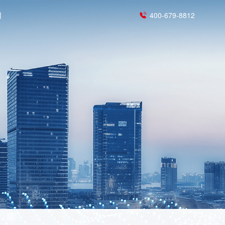
们
400-679-8812
>
源
模块化UPS电源