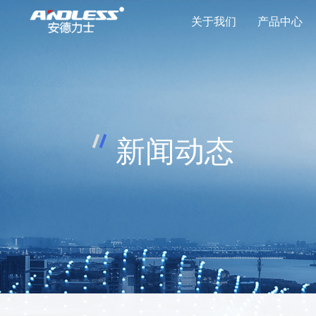
关于我们
产品中心
数据中心产业
>
品牌介绍
不间断电源系统
>
>
光伏逆变产业
>
发展历程
蓄电池设备
>
>
充电桩产业
>
研发优势
制冷设备
>
>
新闻动态
资质荣誉
微模块设备
>
>
品牌理念
软件设备
>
>
配电设备
>
专用电源
>
蓄电池配套设备
>