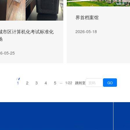
界首档案馆
城市区计算机化考试标准化
2026-05-18
场
6-05-25
1
2
3
4
5
···
1/22
跳转至
GO