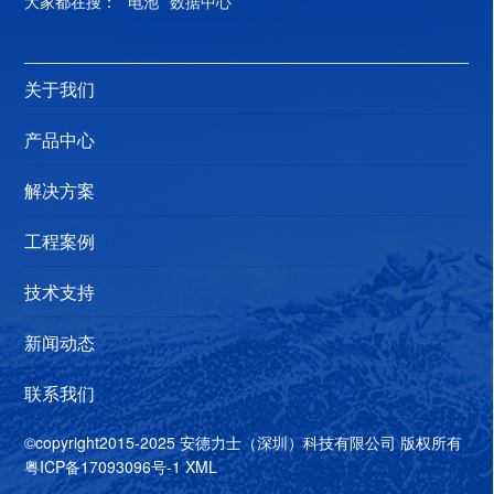
大家都在搜：
电池
数据中心
独立回路的应急供电系统，该系统能够在应急状态下提供
紧急供电，用来解决照明用电或只有一路市电缺少第二路
关于我们
电源，或代替发电机组构成第二电源，或做为需要第三电
源的场合使用。 电源选择 1、根据EPS电源选型方法确定
产品中心
EPS的大小，如带混合负载为20KW的直接启动时，EPS电
源的功率则为20*7=140KW。 2、选择合适的EPS电源品
解决方案
牌，EPS电源负载对于切换时间有一定的要求，如金卤
工程案例
灯，EPS的切换时间应小于3MS，目前做得比较好的EPS
电源品牌有北京动力源、广东柏克、青岛创统、大连国
技术支持
彪，其次上海地区上海柯曼和欧泛也具备一定的市场竞争
力。 EPS电池容量选择 EPS电池时间计算方法计算 蓄电池
新闻动态
的最大放电电流值: I最大=Pcosф/(η*E临界*N) 注:P →
联系我们
EPS电源的标称输出功率 cosф → EPS电源的输出功率因
数(EPS一般为1`) η → UPS逆变器的效率，一般为
©copyright2015-2025 安德力士（深圳）科技有限公司 版权所有
0.88~0.94(实际计算中可以取0.9) E临界 → 蓄电池组的临
粤ICP备17093096号-1
XML
界放电电压(12V电池约为10.5V，2V电池约为1.7V) N →每