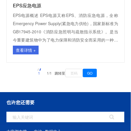
EPS应急电源
抗干扰功能一体，不仅具有稳压范围宽、精度高、响应
快、效率高、体积小、重量轻、负载适应能力强、性能可
EPS电源概述 EPS电源又称EPS、消防应急电源，全称
靠等显著优点，而且能有效地抑制电网中的尖峰电压和各
Emergency Power Supply(紧急电力供给)，国家新标准为
种噪声干扰，是电子计算机、复印机、音像设备、医疗电
GB17945-2010《消防应急照明与疏散指示系统》。是当
子设备等各种电子仪器和自动控制系统的理想供电设备。
今重要建筑物中为了电力保障和消防安全而采用的一种应
3、DBW、SBW大功率自动补偿式电力稳压器 说明：
急电源。它主要由输入输出单元、充电模块、电池组、逆
查看详情 +
DBW，SBW系列补偿式交流电力稳压器，是结合我国供电
变器、监控器、输出切换装置等部分组成。广泛应用于节
现状，为稳定交流电压而研制的节能型产品。稳压器由补
能供电、大楼照明、道路交通照明、隧道照明、电力、工
偿电路、电压检测、伺服电机控制电路及减速传动机构、
矿企业、消防电梯等。 工作原理 其原理为:在市电正常
1
1/1
跳转至
GO
开关电器及其操作电路、电流电压测量及保护与信号电路
时，由市电经过输出切换装置给重要负荷供电，同时充电
组成，其中补偿电路、电压检测、伺服电机控制电路及减
器为蓄电池进行充电或浮充;当市电断电后或电压超出供电
速传动机构组成了输出电压自动补偿系统，当配电路电压
范围，控制器启动逆变器，同时输出切换装置将市电供电
也许您还需要
波动或负载时能自动保持输出电压稳定。 功能特点： 高效
状态立即切换到逆变器供电，为负荷设备提供应急供电;当
率、低损耗、波形畸变小，应变时间短，运行安全可靠，
市电恢复时，应急电源将恢复为EPS电源工作原理市电供
范围宽，精度高。
电。 EPS是以解决应急照明、事故照明、消防设施等一级
负荷供电设备为主要目标，提供一种符合消防规范的具有