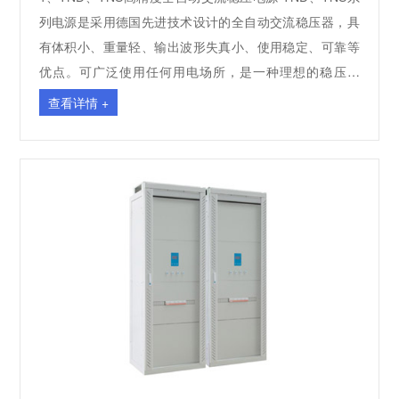
列电源是采用德国先进技术设计的全自动交流稳压器，具
有体积小、重量轻、输出波形失真小、使用稳定、可靠等
优点。可广泛使用任何用电场所，是一种理想的稳压电
源。 功能特点： TND、TNS系列属于全密封伺服电机，具
查看详情 +
有稳定精度高、高效节能、高可靠性、输出波形无畸变、
工艺结构设计合理、负载适应性强、输入电压范围宽等特
点。 保护功能： 具有过压保护、具有过流保护、具有应急
直通、具有一键启动和紧急启停功能、具有稳压市电双路
切换功能、具有液晶面板显示功能、具有三相电流电压显
示、具有防雷保护功能。 防护等级达到IP21要求，具有防
浪涌保护功能，符合GB17626.5-2019标准中的三级标
准。风扇具有散热、温控控制功能，当温度达到一定时，
风扇能自动运行，温度降低时，风扇自行休眠，可延长风
扇寿命。 2、JJW(单相)、JSW(三相)系列精密净化交流稳
压电源 说明： JJW、JSW系列交流净化稳压电源，是采用
国际先进技术研制生产的新一代交流稳压电源。它稳压与