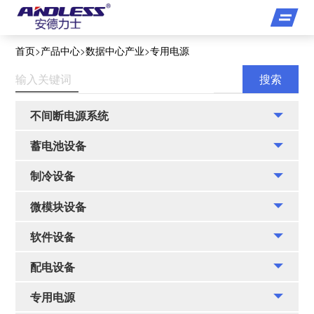
首页
>
产品中心
>
数据中心产业
>
专用电源
不间断电源系统
高频UPS电源
工频UPS电源
模块化UPS电源
蓄电池设备
铅酸免维护蓄电池
胶体免维护蓄电池
制冷设备
房间级精密空调
行级精密空调
机柜级精密空调
微模块设备
机柜
柜级微模块数据中心
排级微模块数据中心
软件设备
机房动环监控
资产管理单元
配电设备
精密配电列头柜
精密配电单元
PDU分配单元
专用电源
UPS配电一体柜