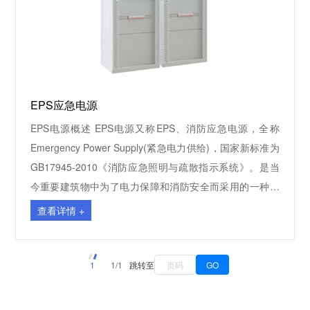
EPS应急电源
EPS电源概述 EPS电源又称EPS、消防应急电源，全称
Emergency Power Supply(紧急电力供给)，国家新标准为
GB17945-2010《消防应急照明与疏散指示系统》。是当
今重要建筑物中为了电力保障和消防安全而采用的一种应
急电源。它主要由输入输出单元、充电模块、电池组、逆
查看详情 +
变器、监控器、输出切换装置等部分组成。广泛应用于节
能供电、大楼照明、道路交通照明、隧道照明、电力、工
矿企业、消防电梯等。 工作原理 其原理为:在市电正常
1
1/1
跳转至
GO
时，由市电经过输出切换装置给重要负荷供电，同时充电
器为蓄电池进行充电或浮充;当市电断电后或电压超出供电