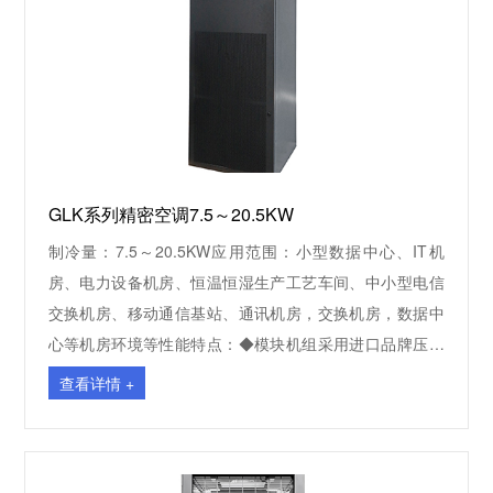
GLK系列精密空调7.5～20.5KW
制冷量：7.5～20.5KW应用范围：小型数据中心、IT机
房、电力设备机房、恒温恒湿生产工艺车间、中小型电信
交换机房、移动通信基站、通讯机房，交换机房，数据中
心等机房环境等性能特点：◆模块机组采用进口品牌压缩
机和名牌优质部件，确保整机发挥最高效能。◆高显热比
查看详情 +
设计，机组显热比高于90%，全年能效比（AEER）高于
3.7◆机组制冷量大占地面积小，可正面维护。◆机组搬运
便捷，可现场拆分、组装，解决现场对机组尺寸限制的问