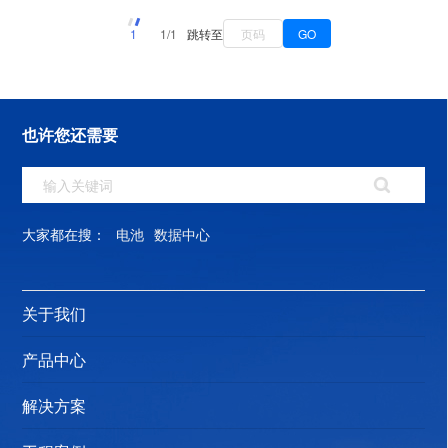
装，解决现场对机组尺寸限制的问题◆机组可紧靠或分散
安装，设备布置可灵活选择◆压缩机采用变频压缩机、室
1
1/1
跳转至
GO
内风机采用EC风机、电子膨胀阀智能协同，制冷量无极动
态输出，最大限度节能◆运行平均无故障时间MTBF≥10万
小时◆采用电子膨胀阀技术，平滑调节节流开度，与变频
也许您还需要
涡旋压缩机配合实现最佳节能效果◆采用无级调速轴流风
机，配置无级变速驱动器。◆具有电源过压、欠压，气流
丢失，加湿故障、加热器过热等报警及故障诊断告警记录
功能◆具有低载高湿场景下的稳定除湿功能，在不同湿
大家都在搜：
电池
数据中心
度，低于 20%额定制冷量场景下能稳定除湿◆精密空调内
机具备防雷功能，在极端浪涌条件下更加安全可靠◆具备
关于我们
RS485 或以太网接口通信接口，支持 Modbus 通讯协议◆
群控功能：可实现 64 台设备的群控◆具备能提供制冷剂不
产品中心
足智能检测功能，机组能对制冷剂容量进行自动检测，并
能提供制冷剂不足引起的低压状态告警，预防由于制冷剂
解决方案
泄露导致的空调宕机，保证机房制冷系统稳定◆制冷方