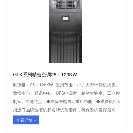
题。◆机组可紧靠或分散安装，设备布置可灵活选择。◆最
小制冷量可到 30%以下。◆全中文真彩色超大触摸图文显
示屏。◆群控不少于64台机组，定时轮巡与故障自动切
换。◆空调可自动调节室内温、湿度，具有制冷、加热、
加湿、除湿等功能◆制冷方式：由机组室内风机驱动机房
内空气流动，室内空气流经空调蒸发器，将热量传递给制
冷剂，制冷剂经由制冷系统管道输送到室外，通过冷凝器
将热量散播到室外环境中。 空调扩展型号功能说明：
（上送风：U）、（下送风：D）、（制冷功能：B）、
GLK系列精密空调25～120KW
（制冷+加热功能：H）、（制冷+加湿功能：C）、（制冷
+加热+加湿功能：P）。
制冷量：25～120KW 应用范围：中、大型计算机机房、
数据中心、通讯中心、UPS电源室、精密实验室、工业控
制室。性能特点：◆具备来电自动重启功能。◆模块机组采
用进口品牌压缩机和名牌优质部件，确保整机发挥最高效
能◆高显热比设计，机组显热比高于90%◆机组制冷量大占
查看详情 +
地面积小，可正面维护◆机组搬运便捷，可现场拆分、组