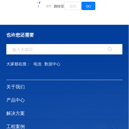
场景。涉及金融、政府、电信、教育、医疗、制造等多种
1
1/1
跳转至
GO
行业。 性能特点：绿色节能高效：系统效率高达96%，高
效节能 极致功率密度：最大支持180kVA一体化UPS供配
电，内置30kVA/30kW模块，高度仅2U系统容量支持分期
也许您还需要
部署，功率模块、旁路模块均可快速更换，便于维护
UPS、UPS输入输出柜、精密配电柜，三柜合一，节约占
地面积和安装工时可配置热插拔输出空开，提升运维效
率 智能安全监测：配电支路智能检测，供电链路全显示。
大家都在搜：
电池
数据中心
开关接线端了温度监测，主动监控关键节点温度。
关于我们
产品中心
解决方案
工程案例